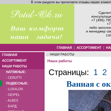
В этом разделе вы прочитаете отзывы наших клиен
Сделать
консультац
+7 (495) 79
+7
либо заполн
и менеджер св
|
|
ГЛАВНАЯ
АССОРТИМЕНТ
НА
::: НАШИ РАБОТЫ
ГЛАВНАЯ
АССОРТИМЕНТ
Наши работы
НАШИ РАБОТЫ
Страницы:
1
2
НАТЯЖНЫЕ:
- CERUTTI
Ванная с о
ПОДВЕСНЫЕ:
- LUXALON
- GEIPEL
- ALBES
- БАРД