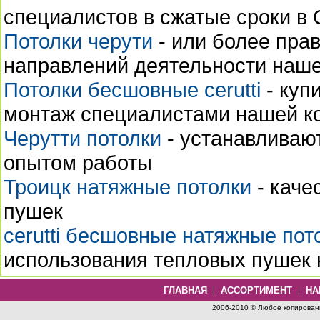
специалистов в сжатые сроки в О
Потолки черути
- или более прав
направлений деятельности нашей
Потолки бесшовные cerutti
- куп
монтаж специалистами нашей к
Черутти потолки
- устанавливаю
опытом работы
Троицк натяжные потолки
- каче
пушек
cerutti бесшовные натяжные пот
использования тепловых пушек 
|
|
ГЛАВНАЯ
АССОРТИМЕНТ
НА
2006-2010 © Любое копировани