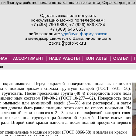
т и благоустройство пола и потолка, полезные статьи, Окраска дощатых
Сделать заказ или получить
консультацию можно по телефонам:
+7 (495) 790 9893, +7 (926) 586 8784
+7 (909) 645 6537
либо заполните
удобную форму заказа
и менеджер свяжется с Вами, либо пишите
|
|
|
|
|
НАЯ
АССОРТИМЕНТ
НАШИ РАБОТЫ
КОНТАКТЫ
СТАТЬИ
ов
 окрашиваются. Перед окраской поверхность пола выравнивают
ола с новыми досками сначала грунтуют олифой (ГОСТ 7931—56).
рунтовать. После просыхания грунта (48 ч) поверхность всего пола
аклевочным составом ПФ-00-2 (ГОСТ 10-277—62). Поверхность пола
ют мыльной или аммиачной водой (3—5%.-ным раствором), а затем
лоя должна быть равна толщине этого слоя на старом покрытии. На
аклевочный слои наносится 2—3 раза со шлифовкой каждого слоя.
чного слоя пол грунтуют разбавленной краской. После высыхания
 раза. Второй слой краски наносится после полной просушки первого
т специальные масляные краски (ГОСТ 8866-58) и эмалевые краски