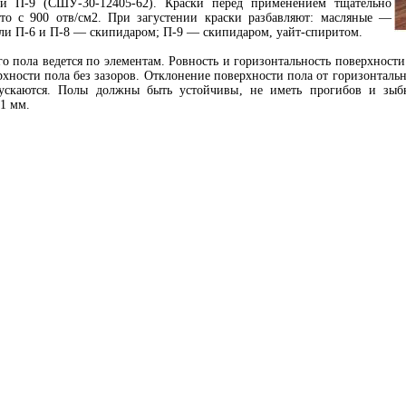
П-9 (СШУ-30-12405-62). Краски перед применением тщательно
о с 900 отв/см2. При загустении краски разбавляют: масляные —
али П-6 и П-8 — скипидаром; П-9 — скипидаром, уайт-спиритом.
о пола ведется по элементам. Ровность и горизонтальность поверхности
рхности пола без зазоров. Отклонение поверхности пола от горизонтал
ускаются. Полы должны быть устойчивы, не иметь прогибов и зыбк
 1 мм.