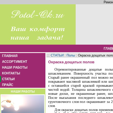
Ремон
ГЛАВ
:::
СТАТЬИ
:
Полы
: Окраска дощатых пол
ГЛАВНАЯ
АССОРТИМЕНТ
Окраска дощатых полов
НАШИ РАБОТЫ
Отремонтированные дощатые полы
КОНТАКТЫ
шпаклеванием. Поверхность участка п
Старый ранее окрашенный пол можно не г
СТАТЬИ
покрывают масляной шпаклевкой или шп
ПРАЙС
с оставшейся старой краской промыва
чистой водой. Толщина шпаклевочного с
НАШИ РАБОТЫ
новые доски, не окрашенные ранее, шп
После высыхания последнего шпаклево
грунтовочного слоя пол окрашивают за 2
слоя.
Для окраски дощатых полов применяю