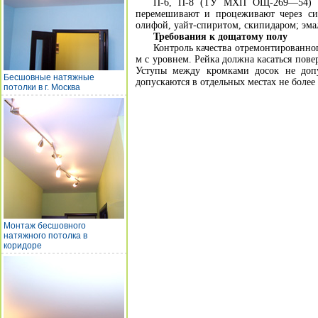
П-6, П-8 (ТУ МХП ОЩ-269—54) и 
перемешивают и процеживают через сит
олифой, уайт-спиритом, скипидаром; эм
Требования к дощатому полу
Контроль качества отремонтированног
м с уровнем. Рейка должна касаться пове
Уступы между кромками досок не доп
Бесшовные натяжные
допускаются в отдельных местах не более
потолки в г. Москва
Монтаж бесшовного
натяжного потолка в
коридоре