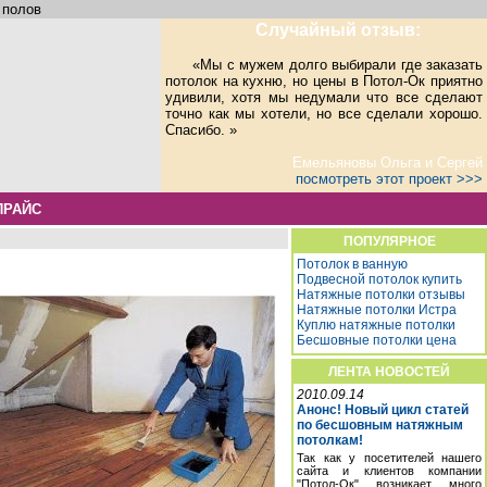
 полов
Случайный отзыв:
«Мы с мужем долго выбирали где заказать
потолок на кухню, но цены в Потол-Ок приятно
удивили, хотя мы недумали что все сделают
точно как мы хотели, но все сделали хорошо.
Спасибо. »
Емельяновы Ольга и Сергей
посмотреть этот проект >>>
ПРАЙС
ПОПУЛЯРНОЕ
Потолок в ванную
Подвесной потолок купить
Натяжные потолки отзывы
Натяжные потолки Истра
Куплю натяжные потолки
Бесшовные потолки цена
ЛЕНТА НОВОСТЕЙ
2010.09.14
Анонс! Новый цикл статей
по бесшовным натяжным
потолкам!
Так как у посетителей нашего
сайта и клиентов компании
"Потол-Ок" возникает много