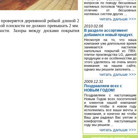
вопросов по поводу бесшовных
натяжных потолков Черутти и их
отличию от бесшовных
натяжных систем других ...
читать дальше >>>
 проверяется деревянной рейкой длиной 2
ьной плоскости не должно превышать 2 мм.
2010.02.06
ости. Зазоры между досками покрытия
В разделе ассортимент
добавился новый продукт.
Несмотря на то, что наша
компания уже длительное время
занимается настилом
напольных покрытий из ПВХ-
плитки производства LG, данной
продукции и ее особенностям до
этого уделялось не очень много
внимания на нашем сайте,
однако мы решили заполнить ...
читать дальше >>>
2009.12.31
Поздравляем всех с
НОВЫМ ГОДОМ!
Поздравляем с наступающим
Новым Годом всех посетителей
и клиентов нашей компании!
Желаем чтобы в новом году
исполнились все ваши мечты и
пожелания, и конечно же чтобы
Ваш дом радовал Вас уютом и
комфортом. В наступающем
году мы решили ...
читать дальше >>>