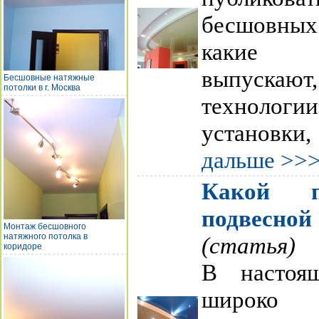
бесшовных
какие п
выпуска
Бесшовные натяжные
потолки в г. Москва
технологии
установк
дальше >>
Какой 
подвесн
Монтаж бесшовного
натяжного потолка в
(статья)
коридоре
В настоя
широко 