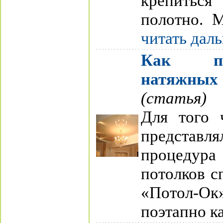
крепиться
полотно. М
читать дал
Как пр
натяжных
(статья)
Для того 
представля
процедура
потолков с
«Потол-Ок
поэтапно ка