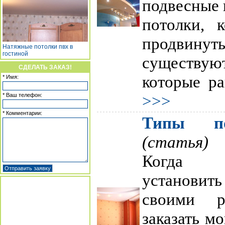
подвесные 
потолки, 
продвинут
Натяжные потолки пвх в
гостиной
существую
СДЕЛАТЬ ЗАКАЗ!
которые ра
* Имя:
>>>
* Ваш телефон:
* Комментарии:
Типы по
(статья)
Когда 
установит
своими 
заказать м