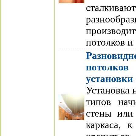
сталкива
разно
произво
потолков и 
Разнови
потолко
установки
Установка 
типов нач
стены или
каркаса, к