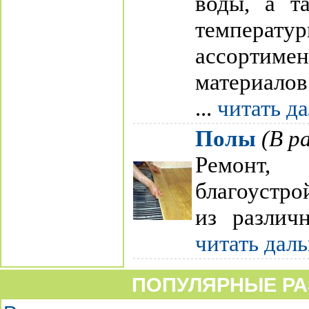
воды, а т
температу
ассорти
материалов
...
читать д
Полы
(В р
Ремонт
благоустро
из различн
читать дал
ПОПУЛЯРНЫЕ РА