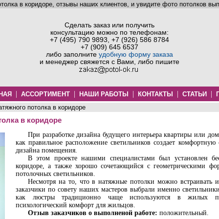
толка в коридоре, отзывы наших клиентов, и увидите фото потолков в
Сделать заказ или получить
консультацию можно по телефонам:
+7 (495) 790 9893, +7 (926) 586 8784
+7 (909) 645 6537
либо заполните
удобную форму заказа
и менеджер свяжется с Вами, либо пишите
|
|
|
|
|
НАЯ
АССОРТИМЕНТ
НАШИ РАБОТЫ
КОНТАКТЫ
СТАТЬИ
атяжного потолка в коридоре
толка в коридоре
При разработке дизайна будущего интерьера квартиры или дом
как правильное расположение светильников создает комфортную 
дизайна помещения.
В этом проекте нашими специалистами был установлен бе
коридоре, а также хорошо сочетающийся с геометрическими фо
потолочных светильников.
Несмотря на то, что в натяжные потолки можно встраивать и
заказчики по совету наших мастеров выбрали именно светильники
как люстры традиционно чаще используются в жилых п
психологический комфорт для жильцов.
Отзыв заказчиков о выполненой работе:
положительный.