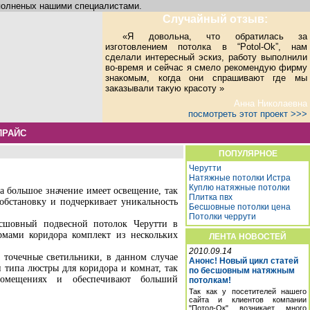
ыполненых нашими специалистами.
Случайный отзыв:
«Я довольна, что обратилась за
изготовлением потолка в “Potol-Ok”, нам
сделали интересный эскиз, работу выполнили
во-время и сейчас я смело рекомендую фирму
знакомым, когда они спрашивают где мы
заказывали такую красоту »
Анна Николаевна
посмотреть этот проект >>>
ПРАЙС
ПОПУЛЯРНОЕ
Черутти
Натяжные потолки Истра
Куплю натяжные потолки
а большое значение имеет освещение, так
Плитка пвх
обстановку и подчеркивает уникальность
Бесшовные потолки цена
Потолки черрути
сшовный подвесной потолок Черутти в
рмами коридора комплект из нескольких
ЛЕНТА НОВОСТЕЙ
2010.09.14
 точечные светильники, в данном случае
Анонс! Новый цикл статей
 типа люстры для коридора и комнат, так
по бесшовным натяжным
омещениях и обеспечивают больший
потолкам!
Так как у посетителей нашего
сайта и клиентов компании
"Потол-Ок" возникает много