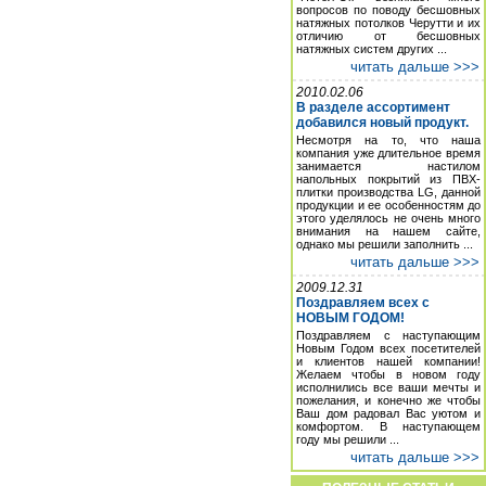
вопросов по поводу бесшовных
натяжных потолков Черутти и их
отличию от бесшовных
натяжных систем других ...
читать дальше >>>
2010.02.06
В разделе ассортимент
добавился новый продукт.
Несмотря на то, что наша
компания уже длительное время
занимается настилом
напольных покрытий из ПВХ-
плитки производства LG, данной
продукции и ее особенностям до
этого уделялось не очень много
внимания на нашем сайте,
однако мы решили заполнить ...
читать дальше >>>
2009.12.31
Поздравляем всех с
НОВЫМ ГОДОМ!
Поздравляем с наступающим
Новым Годом всех посетителей
и клиентов нашей компании!
Желаем чтобы в новом году
исполнились все ваши мечты и
пожелания, и конечно же чтобы
Ваш дом радовал Вас уютом и
комфортом. В наступающем
году мы решили ...
читать дальше >>>