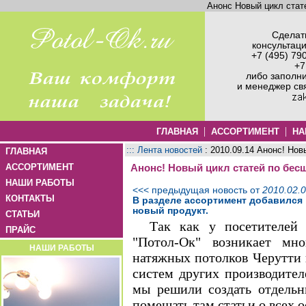
Анонс Новый цикл ста
Сделать
консультац
+7 (495) 79
+7
либо заполн
и менеджер св
|
|
ГЛАВНАЯ
АССОРТИМЕНТ
НА
::: Лента новостей
: 2010.09.14 Анонс! Но
ГЛАВНАЯ
АССОРТИМЕНТ
Анонс! Новый цикл статей по бе
НАШИ РАБОТЫ
<<< предыдущая новость от
2010.02.
КОНТАКТЫ
В разделе ассортимент добавился
новый продукт.
СТАТЬИ
Так как у посетителей
ПРАЙС
"Потол-Ок" возникает мн
НАШИ РАБОТЫ
натяжных потолков Черутти
систем других производител
мы решили создать отдель
помещать там статьи о всех 