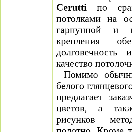
Cerutti
по срав
потолками на ос
гарпунной и 
крепления об
долговечность 
качество потолоч
Помимо обычн
белого глянцевог
предлагает зака
цветов, а так
рисунков мет
полотно. Кроме 