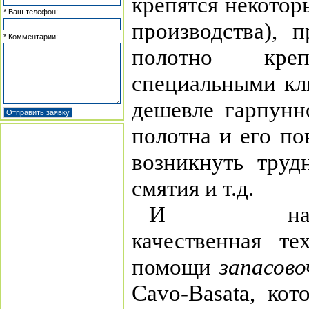
крепятся некотор
* Ваш телефон:
производства), 
* Комментарии:
полотно кре
специальными кл
дешевле гарпунн
полотна и его п
возникнуть труд
смятия и т.д.
И нако
качественная те
помощи
запасово
Cavo-Basata, кот