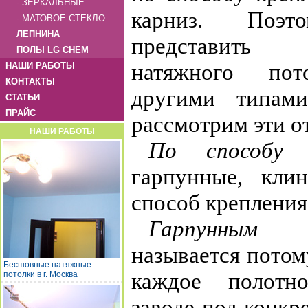
- ЗЕРКАЛЬНЫЕ
карниз. Поэ
- МАТОВОЕ СТЕКЛО
ЛЕПНИНА
представить 
ПОЛЫ LG CHEM
натяжного по
НАШИ РАБОТЫ
КОНТАКТЫ
другими типами
СТАТЬИ
ПРАЙС
рассмотрим эти о
НАШИ РАБОТЫ
По способу к
гарпунные, кли
способ крепления
Гарпунным
сп
называется потом
Бесшовные натяжные
каждое полотно
потолки в г. Москва
заводе под конкр