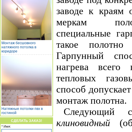
заводе к краям 
меркам поло
специальные гар
такое полотно 
Монтаж бесшовного
натяжного потолка в
коридоре
Гарпунный спо
нагрева всего
тепловых газо
способ допускае
монтаж полотна.
Следующий с
Натяжные потолки пвх в
гостиной
клиновидный
(об
СДЕЛАТЬ ЗАКАЗ!
* Имя: