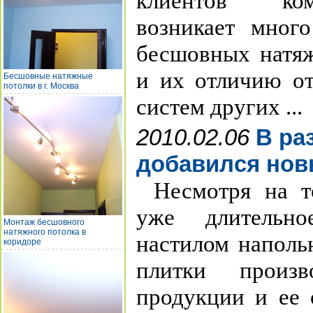
клиентов ком
возникает мног
бесшовных натяж
и их отличию о
Бесшовные натяжные
потолки в г. Москва
систем других ...
2010.02.06
В ра
добавился нов
Несмотря на т
уже длительно
Монтаж бесшовного
натяжного потолка в
настилом наполь
коридоре
плитки произ
продукции и ее 