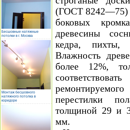
строганые доск
(ГОСТ 8242—75) 
боковых кромка
древесины сосн
Бесшовные натяжные
потолки в г. Москва
кедра, пихты, 
Влажность древ
более 12%, то
соответствов
ремонтируемого
Монтаж бесшовного
перестилки по
натяжного потолка в
коридоре
толщиной 29 и 
мм.