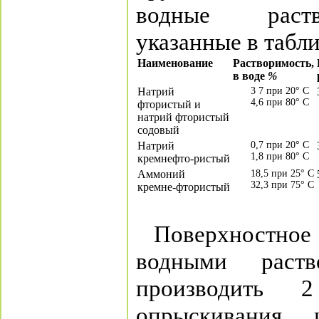
водные раств
указанные в табли
Наименование
Растворимость,
в воде
%
Натрий
3 7 при 20° С
4,6 при 80° С
фтористый и
натрий фтористый
содовый
Натрий
0,7 при 20° С
1,8 при 80° С
кремнефто-ристый
Аммоний
18,5 при 25° С
32,3 при 75° С
кремне-фтористый
Поверхностно
водными раств
производить 
опрыскивания 