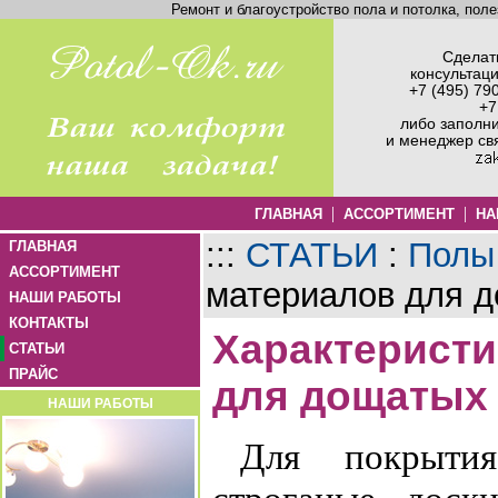
Ремонт и благоустройство пола и потолка, пол
Сделать
консультац
+7 (495) 79
+7
либо заполн
и менеджер св
|
|
ГЛАВНАЯ
АССОРТИМЕНТ
НА
:::
СТАТЬИ
:
Полы
ГЛАВНАЯ
АССОРТИМЕНТ
материалов для 
НАШИ РАБОТЫ
КОНТАКТЫ
Характеристи
СТАТЬИ
ПРАЙС
для дощатых
НАШИ РАБОТЫ
Для покрытия