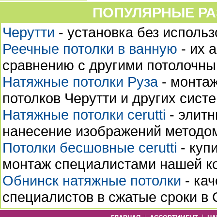
ПОПУЛЯРНЫЕ РА
Черутти
- установка без использ
Реечные потолки в ванную
- их 
сравнению с другими потолочн
Натяжные потолки Руза
- монтаж
потолков Черутти и других сист
Натяжные потолки cerutti
- элитн
нанесение изображений методо
Потолки бесшовные cerutti
- куп
монтаж специалистами нашей к
Обнинск натяжные потолки
- ка
специалистов в сжатые сроки в О