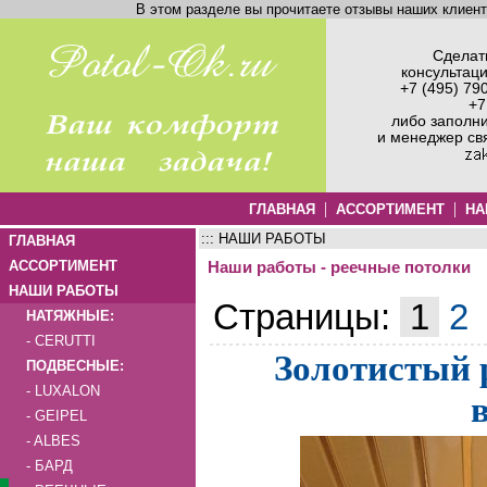
В этом разделе вы прочитаете отзывы наших клиен
Сделать
консультац
+7 (495) 79
+7
либо заполн
и менеджер св
|
|
ГЛАВНАЯ
АССОРТИМЕНТ
НА
::: НАШИ РАБОТЫ
ГЛАВНАЯ
АССОРТИМЕНТ
Наши работы - реечные потолки
НАШИ РАБОТЫ
Страницы:
1
2
НАТЯЖНЫЕ:
- CERUTTI
Золотистый 
ПОДВЕСНЫЕ:
- LUXALON
- GEIPEL
- ALBES
- БАРД