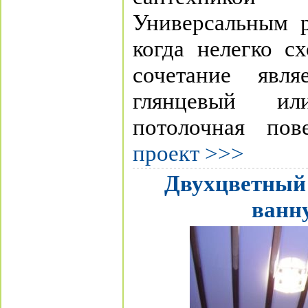
Универсальным р
когда нелегко с
сочетание явля
глянцевый ил
потолочная пов
проект >>>
Двухцветный 
ванн