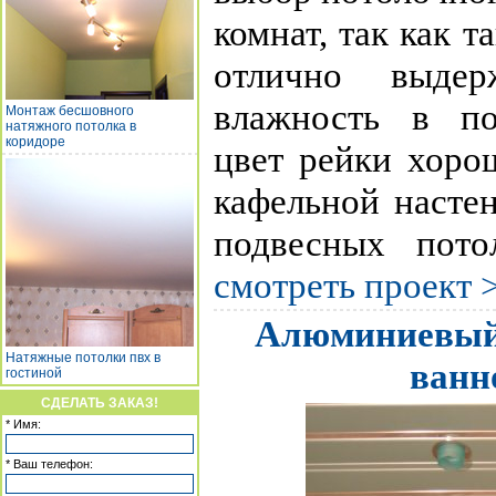
комнат, так как 
отлично выде
влажность в по
Монтаж бесшовного
натяжного потолка в
коридоре
цвет рейки хоро
кафельной насте
подвесных потол
смотреть проект 
Алюминиевый 
Натяжные потолки пвх в
ванн
гостиной
СДЕЛАТЬ ЗАКАЗ!
* Имя:
* Ваш телефон: