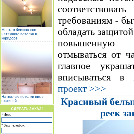
соответствова
требованиям - б
обладать защитой
Монтаж бесшовного
натяжного потолка в
коридоре
повышенную 
отмываться от ч
главное украш
вписываться в 
проект >>>
Натяжные потолки пвх в
Красивый белый
гостиной
СДЕЛАТЬ ЗАКАЗ!
реек з
* Имя:
* Ваш телефон: