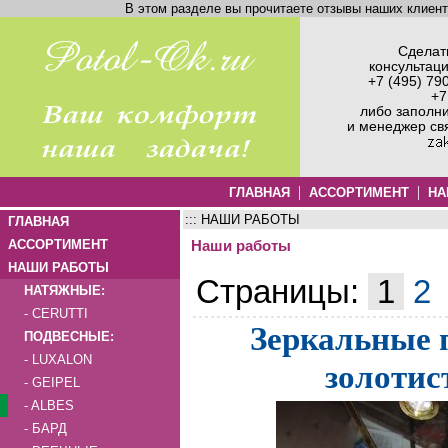
В этом разделе вы прочитаете отзывы наших клиен
Сделать
консультац
+7 (495) 79
+7
либо заполн
и менеджер св
|
|
ГЛАВНАЯ
АССОРТИМЕНТ
НА
::: НАШИ РАБОТЫ
ГЛАВНАЯ
АССОРТИМЕНТ
Наши работы
НАШИ РАБОТЫ
Страницы:
1
2
НАТЯЖНЫЕ:
- CERUTTI
Зеркальные 
ПОДВЕСНЫЕ:
- LUXALON
золотис
- GEIPEL
- ALBES
- БАРД