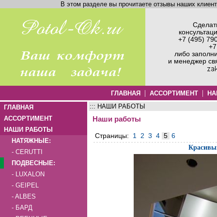
В этом разделе вы прочитаете отзывы наших клиен
Сделать
консультац
+7 (495) 79
+7
либо заполн
и менеджер св
|
|
ГЛАВНАЯ
АССОРТИМЕНТ
НА
::: НАШИ РАБОТЫ
ГЛАВНАЯ
АССОРТИМЕНТ
Наши работы
НАШИ РАБОТЫ
Страницы:
1
2
3
4
5
6
НАТЯЖНЫЕ:
Красивый
- CERUTTI
ПОДВЕСНЫЕ:
- LUXALON
- GEIPEL
- ALBES
- БАРД